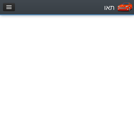
תאו
עמוד הבית
מבחן
Легковой автомобиль (B)
Мотоцикл (A)
Трактор (1)
Грузовик до 12000кг (C1)
Грузовик более 12000кг (C)
Автобус, Такси (D)
מאגר שאלות
Легковой автомобиль (B)
Мотоцикл (A)
Трактор (1)
Грузовик до 12000кг (C1)