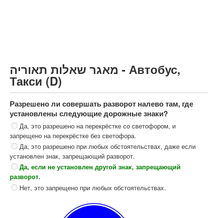
Грузовик более 12000кг (C)
Автобус, Такси (D)
קורס תאוריה
ספר תאוריה
מאגר שאלות תאוריה - Автобус,
צור קשר
Такси (D)
Разрешено ли совершать разворот налево там, где
установлены следующие дорожные знаки?
Да, это разрешено на перекрёстке со светофором, и
запрещено на перекрёстке без светофора.
Да, это разрешено при любых обстоятельствах, даже если
установлен знак, запрещающий разворот.
Да, если не установлен другой знак, запрещающий
разворот.
Нет, это запрещено при любых обстоятельствах.