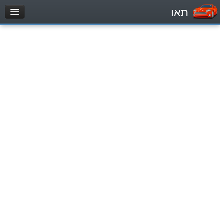
תאו
עמוד הבית
מבחן
Легковой автомобиль (B)
Мотоцикл (A)
Трактор (1)
Грузовик до 12000кг (C1)
Грузовик более 12000кг (C)
Автобус, Такси (D)
מאגר שאלות
Легковой автомобиль (B)
Мотоцикл (A)
Трактор (1)
Грузовик до 12000кг (C1)