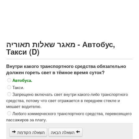
Грузовик более 12000кг (C)
Автобус, Такси (D)
קורס תאוריה
ספר תאוריה
מאגר שאלות תאוריה - Автобус,
צור קשר
Такси (D)
Внутри какого транспортного средства обязательно
должен гореть свет в тёмное время суток?
Автобуса.
Такси.
Запрещено включать свет внутри какого-либо транспортного
средства, потому что свет отражается в переднем стекле и
мешает водителю.
Любого коммерческого транспортного средства, перевозящего
пассажиров за плату.
השאלה הבאה
השאלה הקודמת