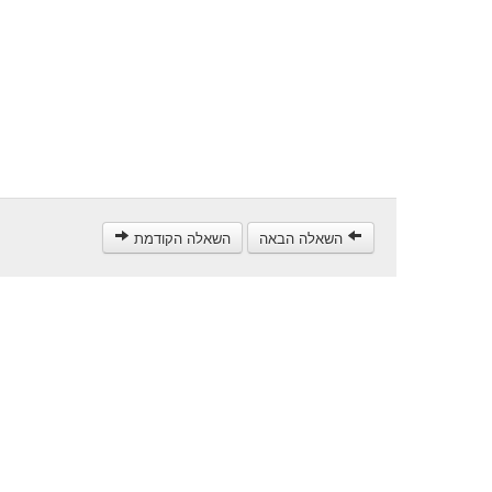
השאלה הבאה
השאלה הקודמת