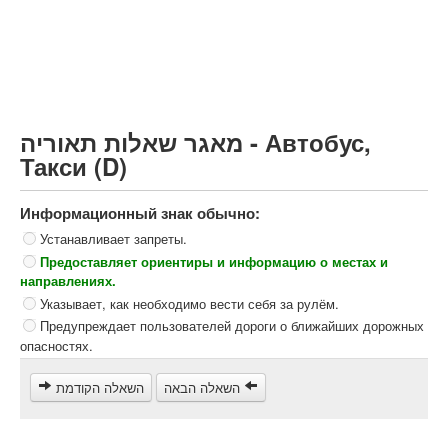
Грузовик более 12000кг (C)
Автобус, Такси (D)
קורס תאוריה
ספר תאוריה
מאגר שאלות תאוריה - Автобус,
צור קשר
Такси (D)
Информационный знак обычно:
Устанавливает запреты.
Предоставляет ориентиры и информацию о местах и
направлениях.
Указывает, как необходимо вести себя за рулём.
Предупреждает пользователей дороги о ближайших дорожных
опасностях.
השאלה הבאה
השאלה הקודמת