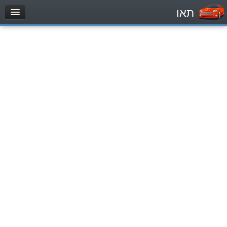
תאו
עמוד הבית
מבחן
Легковой автомобиль (B)
Мотоцикл (A)
Трактор (1)
Грузовик до 12000кг (C1)
Грузовик более 12000кг (C)
Автобус, Такси (D)
מאגר שאלות
Легковой автомобиль (B)
Мотоцикл (A)
Трактор (1)
Грузовик до 12000кг (C1)