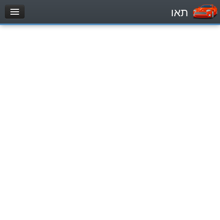
תאו
עמוד הבית
מבחן
Легковой автомобиль (B)
Мотоцикл (A)
Трактор (1)
Грузовик до 12000кг (C1)
Грузовик более 12000кг (C)
Автобус, Такси (D)
מאגר שאלות
Легковой автомобиль (B)
Мотоцикл (A)
Трактор (1)
Грузовик до 12000кг (C1)