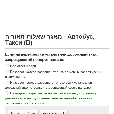
Грузовик более 12000кг (C)
Автобус, Такси (D)
קורס תאוריה
ספר תאוריה
מאגר שאלות תאוריה - Автобус,
צור קשר
Такси (D)
Если на перекрёстке установлен дорожный знак,
запрещающий поворот налево:
Все ответы верны.
Разворот налево разрешён только легковым пассажирским
автомобилям.
Разворот налево разрешён, только если установлен
дорожный знак (стрелка), разрешающий ехать направо.
Разворот разрешён, если это не мешает дорожному
движению, и нет дорожных знаков или обозначений,
запрещающих разворот.
השאלה הבאה
השאלה הקודמת