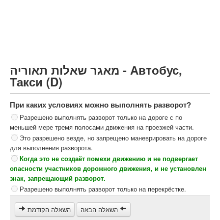
Грузовик более 12000кг (C)
Автобус, Такси (D)
קורס תאוריה
ספר תאוריה
מאגר שאלות תאוריה - Автобус,
צור קשר
Такси (D)
При каких условиях можно выполнять разворот?
Разрешено выполнять разворот только на дороге с по
меньшей мере тремя полосами движения на проезжей части.
Это разрешено везде, но запрещено маневрировать на дороге
для выполнения разворота.
Когда это не создаёт помехи движению и не подвергает
опасности участников дорожного движения, и не установлен
знак, запрещающий разворот.
Разрешено выполнять разворот только на перекрёстке.
השאלה הבאה
השאלה הקודמת