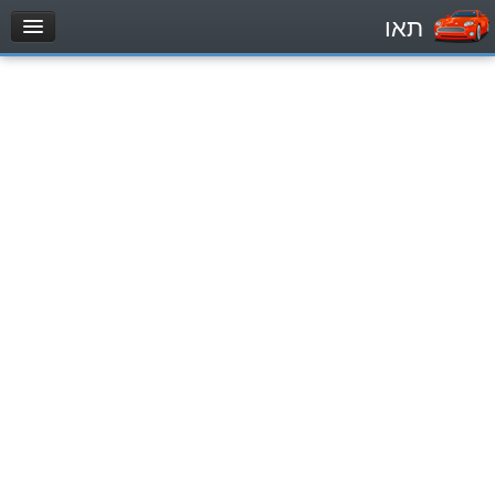
תאו
עמוד הבית
מבחן
Легковой автомобиль (B)
Мотоцикл (A)
Трактор (1)
Грузовик до 12000кг (C1)
Грузовик более 12000кг (C)
Автобус, Такси (D)
מאגר שאלות
Легковой автомобиль (B)
Мотоцикл (A)
Трактор (1)
Грузовик до 12000кг (C1)