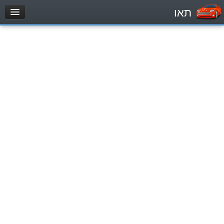
תאו
עמוד הבית
מבחן
Легковой автомобиль (B)
Мотоцикл (A)
Трактор (1)
Грузовик до 12000кг (C1)
Грузовик более 12000кг (C)
Автобус, Такси (D)
מאגר שאלות
Легковой автомобиль (B)
Мотоцикл (A)
Трактор (1)
Грузовик до 12000кг (C1)