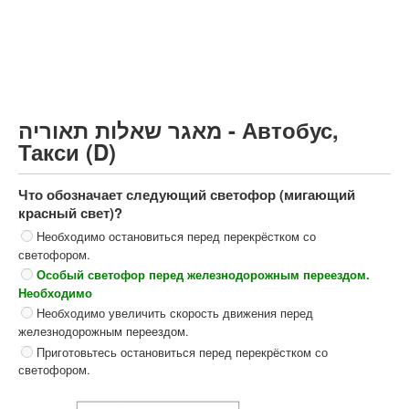
Грузовик более 12000кг (C)
Автобус, Такси (D)
קורס תאוריה
ספר תאוריה
מאגר שאלות תאוריה - Автобус,
צור קשר
Такси (D)
Что обозначает следующий светофор (мигающий
красный свет)?
Необходимо остановиться перед перекрёстком со
светофором.
Особый светофор перед железнодорожным переездом.
Необходимо
Необходимо увеличить скорость движения перед
железнодорожным переездом.
Приготовьтесь остановиться перед перекрёстком со
светофором.