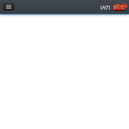
תאו
עמוד הבית
מבחן
Легковой автомобиль (B)
Мотоцикл (A)
Трактор (1)
Грузовик до 12000кг (C1)
Грузовик более 12000кг (C)
Автобус, Такси (D)
מאגר שאלות
Легковой автомобиль (B)
Мотоцикл (A)
Трактор (1)
Грузовик до 12000кг (C1)