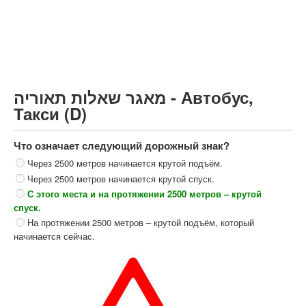
Грузовик более 12000кг (C)
Автобус, Такси (D)
קורס תאוריה
ספר תאוריה
מאגר שאלות תאוריה - Автобус,
צור קשר
Такси (D)
Что означает следующий дорожный знак?
Через 2500 метров начинается крутой подъём.
Через 2500 метров начинается крутой спуск.
С этого места и на протяжении 2500 метров – крутой
спуск.
На протяжении 2500 метров – крутой подъём, который
начинается сейчас.