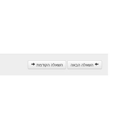
השאלה הבאה
השאלה הקודמת