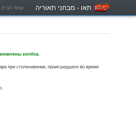
תאו
- מבחני תאוריה
עמוד הבית
тановлены колёса.
ара при столкновении, происшедшего во время
о.