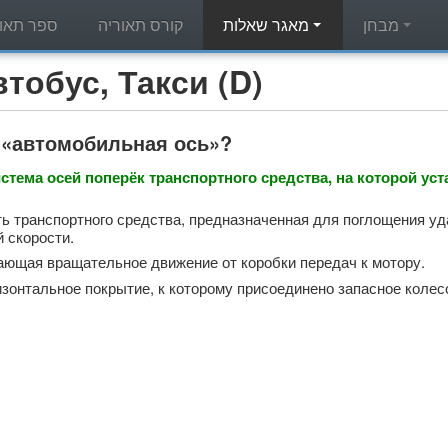
מבחן
מאגר שאלות
קורס תאוריה
ספר תאור
מאגר שאלות תאוריה - с, Такси (D
 «автомобильная ось»?
стема осей поперёк транспортного средства, на которой ус
ь транспортного средства, предназначенная для поглощения уд
й скорости.
ающая вращательное движение от коробки передач к мотору.
изонтальное покрытие, к которому присоединено запасное колес