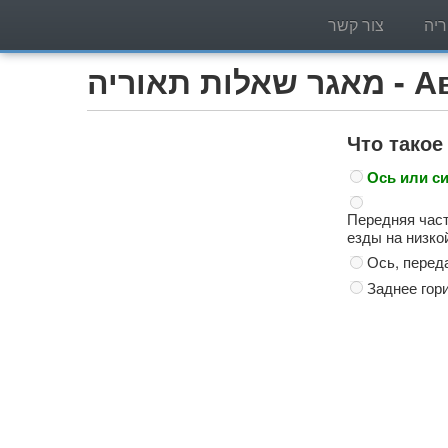
יה
צור קשר
Автобу)
Что такое
Ось или си
Передняя част
езды на низко
Ось, перед
Заднее гор