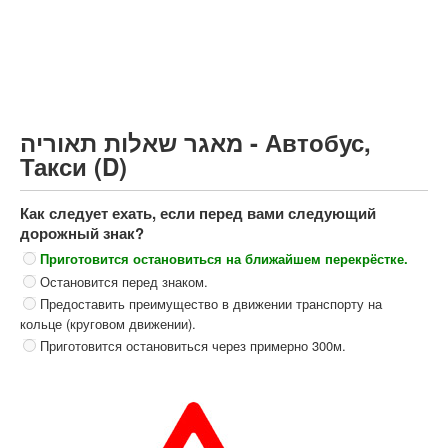
Грузовик более 12000кг (C)
Автобус, Такси (D)
קורס תאוריה
ספר תאוריה
מאגר שאלות תאוריה - Автобус,
צור קשר
Такси (D)
Как следует ехать, если перед вами следующий
дорожный знак?
Приготовится остановиться на ближайшем перекрёстке.
Остановится перед знаком.
Предоставить преимущество в движении транспорту на
кольце (круговом движении).
Приготовится остановиться через примерно 300м.