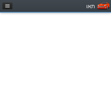
תאו
עמוד הבית
מבחן
Легковой автомобиль (B)
Мотоцикл (A)
Трактор (1)
Грузовик до 12000кг (C1)
Грузовик более 12000кг (C)
Автобус, Такси (D)
מאגר שאלות
Легковой автомобиль (B)
Мотоцикл (A)
Трактор (1)
Грузовик до 12000кг (C1)