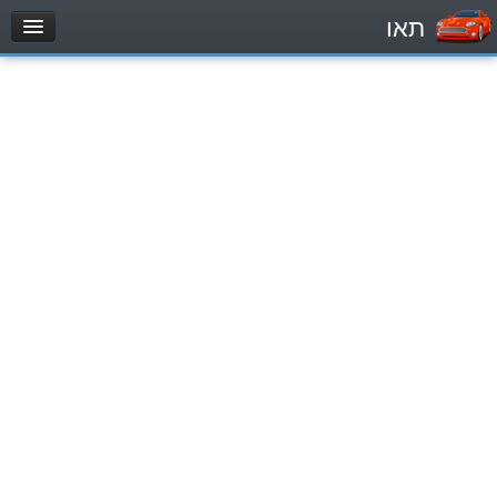
תאו
עמוד הבית
מבחן
Легковой автомобиль (B)
Мотоцикл (A)
Трактор (1)
Грузовик до 12000кг (C1)
Грузовик более 12000кг (C)
Автобус, Такси (D)
מאגר שאלות
Легковой автомобиль (B)
Мотоцикл (A)
Трактор (1)
Грузовик до 12000кг (C1)