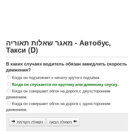
Грузовик более 12000кг (C)
Автобус, Такси (D)
קורס תאוריה
ספר תאוריה
מאגר שאלות תאוריה - Автобус,
צור קשר
Такси (D)
В каких случаях водитель обязан замедлить скорость
движения?
Когда он подъезжает к началу крутого подъёма.
Когда он спускается по крутому или длинному спуску.
Когда он совершает обгон на дороге с двухсторонним
движением.
Когда он совершает обгон на дороге с односторонним
движением.
השאלה הבאה
השאלה הקודמת