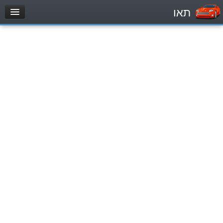
תאו
עמוד הבית
מבחן
Легковой автомобиль (B)
Мотоцикл (A)
Трактор (1)
Грузовик до 12000кг (C1)
Грузовик более 12000кг (C)
Автобус, Такси (D)
מאגר שאלות
Легковой автомобиль (B)
Мотоцикл (A)
Трактор (1)
Грузовик до 12000кг (C1)