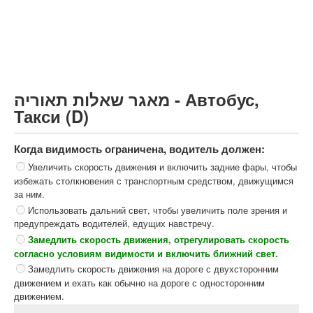
Грузовик более 12000кг (C)
Автобус, Такси (D)
קורס תאוריה
ספר תאוריה
מאגר שאלות תאוריה - Автобус,
צור קשר
Такси (D)
Когда видимость ограничена, водитель должен:
Увеличить скорость движения и включить задние фары, чтобы
избежать столкновения с транспортным средством, движущимся
за ним.
Использовать дальний свет, чтобы увеличить поле зрения и
предупреждать водителей, едущих навстречу.
Замедлить скорость движения, отрегулировать скорость
согласно условиям видимости и включить ближний свет.
Замедлить скорость движения на дороге с двухсторонним
движением и ехать как обычно на дороге с односторонним
движением.