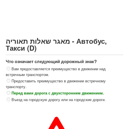
Грузовик более 12000кг (C)
Автобус, Такси (D)
קורס תאוריה
ספר תאוריה
מאגר שאלות תאוריה - Автобус,
צור קשר
Такси (D)
Что означает следующий дорожный знак?
Вам предоставляется преимущество в движении над
встречным транспортом.
Предоставить преимущество в движении встречному
транспорту.
Перед вами дорога с двухсторонним движением.
Въезд на городскую дорогу или на городские дороги.