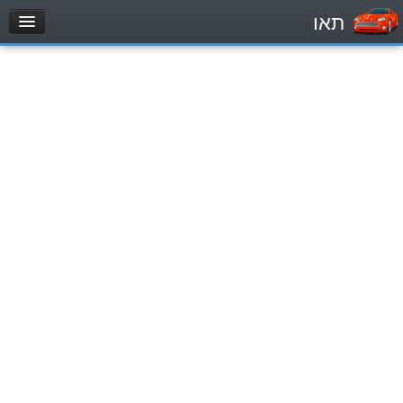
תאו
עמוד הבית
מבחן
Легковой автомобиль (B)
Мотоцикл (A)
Трактор (1)
Грузовик до 12000кг (C1)
Грузовик более 12000кг (C)
Автобус, Такси (D)
מאגר שאלות
Легковой автомобиль (B)
Мотоцикл (A)
Трактор (1)
Грузовик до 12000кг (C1)