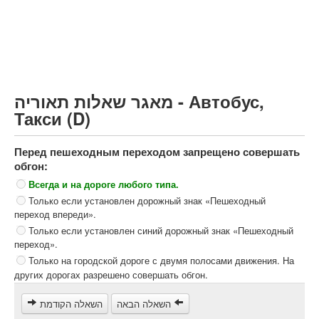
Грузовик более 12000кг (C)
Автобус, Такси (D)
קורס תאוריה
ספר תאוריה
מאגר שאלות תאוריה - Автобус,
צור קשר
Такси (D)
Перед пешеходным переходом запрещено совершать
обгон:
Всегда и на дороге любого типа.
Только если установлен дорожный знак «Пешеходный
переход впереди».
Только если установлен синий дорожный знак «Пешеходный
переход».
Только на городской дороге с двумя полосами движения. На
других дорогах разрешено совершать обгон.
השאלה הבאה
השאלה הקודמת