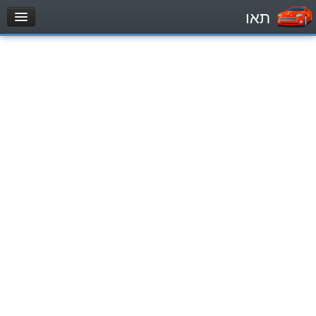
תאו
עמוד הבית
מבחן
Легковой автомобиль (B)
Мотоцикл (A)
Трактор (1)
Грузовик до 12000кг (C1)
Грузовик более 12000кг (C)
Автобус, Такси (D)
מאגר שאלות
Легковой автомобиль (B)
Мотоцикл (A)
Трактор (1)
Грузовик до 12000кг (C1)