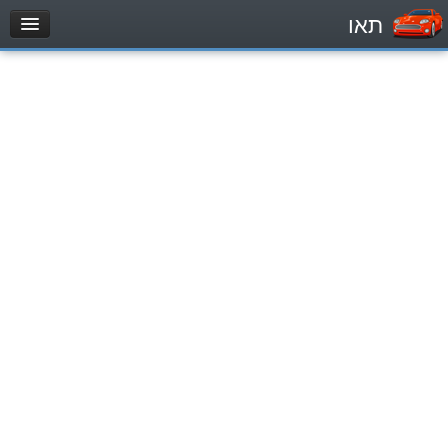
תאו
עמוד הבית
מבחן
Легковой автомобиль (B)
Мотоцикл (A)
Трактор (1)
Грузовик до 12000кг (C1)
Грузовик более 12000кг (C)
Автобус, Такси (D)
מאגר שאלות
Легковой автомобиль (B)
Мотоцикл (A)
Трактор (1)
Грузовик до 12000кг (C1)