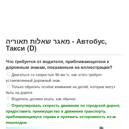
Грузовик более 12000кг (C)
Автобус, Такси (D)
קורס תאוריה
ספר תאוריה
מאגר שאלות תאוריה - Автобус,
צור קשר
Такси (D)
Что требуется от водителя, приближающегося к
дорожным знакам, показанным на иллюстрации?
Двигаться со скоростью 90 км./ч, как этого требует
установленный дорожный знак.
Только обратить особое внимание на детей, которые могут
быть на дороге.
Водитель должен ехать, как обычно.
Отрегулировать скорость движения по городской дороге,
предоставить преимущество в движении транспорту,
приближающемуся справа и проявить осторожность из-за
пешеходов.