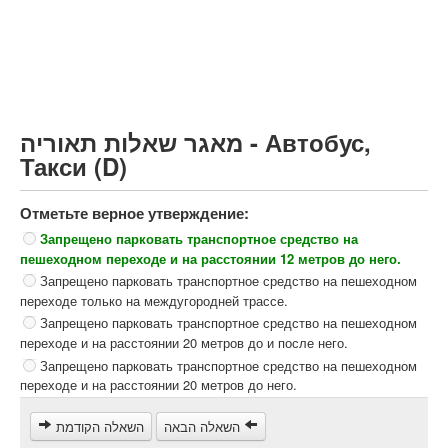
Грузовик более 12000кг (C)
Автобус, Такси (D)
קורס תאוריה
ספר תאוריה
מאגר שאלות תאוריה - Автобус,
צור קשר
Такси (D)
Отметьте верное утверждение:
Запрещено парковать транспортное средство на
пешеходном переходе и на расстоянии 12 метров до него.
Запрещено парковать транспортное средство на пешеходном
переходе только на междугородней трассе.
Запрещено парковать транспортное средство на пешеходном
переходе и на расстоянии 20 метров до и после него.
Запрещено парковать транспортное средство на пешеходном
переходе и на расстоянии 20 метров до него.
השאלה הבאה
השאלה הקודמת