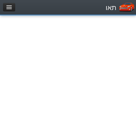
תאו
עמוד הבית
מבחן
Легковой автомобиль (B)
Мотоцикл (A)
Трактор (1)
Грузовик до 12000кг (C1)
Грузовик более 12000кг (C)
Автобус, Такси (D)
מאגר שאלות
Легковой автомобиль (B)
Мотоцикл (A)
Трактор (1)
Грузовик до 12000кг (C1)