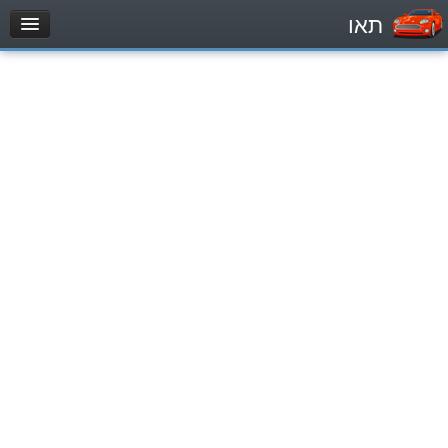
תאו
עמוד הבית
מבחן
Легковой автомобиль (B)
Мотоцикл (A)
Трактор (1)
Грузовик до 12000кг (C1)
Грузовик более 12000кг (C)
Автобус, Такси (D)
מאגר שאלות
Легковой автомобиль (B)
Мотоцикл (A)
Трактор (1)
Грузовик до 12000кг (C1)