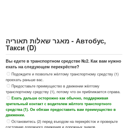
Грузовик более 12000кг (C)
Автобус, Такси (D)
קורס תאוריה
ספר תאוריה
מאגר שאלות תאוריה - Автобус,
צור קשר
Такси (D)
Вы едете в транспортном средстве №2. Как вам нужно
ехать на следующем перекрёстке?
Подождите и позвольте жёлтому транспортному средству (1)
проехать раньше вас.
Предоставьте преимущество в движении жёлтому
транспортному средству (1), потому что он приближается справа.
Ехать дальше осторожно как обычно, поддерживая
зрительный контакт с водителем жёлтого транспортного
средства (1). Он обязан предоставить вам преимущество в
движении.
Остановитесь (2) перед въездом на перекрёсток и проверьте
состояние дорожного движения и дорожных знаков.