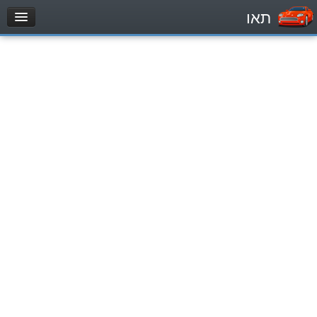
תאו
עמוד הבית
מבחן
Легковой автомобиль (B)
Мотоцикл (A)
Трактор (1)
Грузовик до 12000кг (C1)
Грузовик более 12000кг (C)
Автобус, Такси (D)
מאגר שאלות
Легковой автомобиль (B)
Мотоцикл (A)
Трактор (1)
Грузовик до 12000кг (C1)