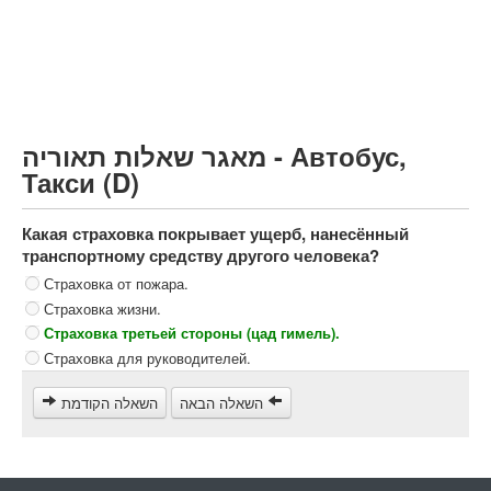
Грузовик более 12000кг (C)
Автобус, Такси (D)
קורס תאוריה
ספר תאוריה
מאגר שאלות תאוריה - Автобус,
צור קשר
Такси (D)
Какая страховка покрывает ущерб, нанесённый
транспортному средству другого человека?
Страховка от пожара.
Страховка жизни.
Страховка третьей стороны (цад гимель).
Страховка для руководителей.
השאלה הבאה
השאלה הקודמת