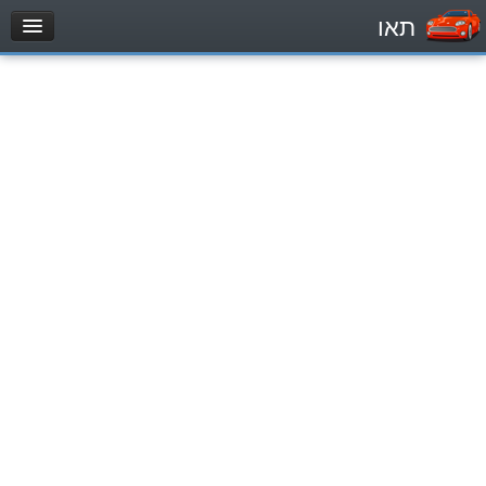
תאו
עמוד הבית
מבחן
Легковой автомобиль (B)
Мотоцикл (A)
Трактор (1)
Грузовик до 12000кг (C1)
Грузовик более 12000кг (C)
Автобус, Такси (D)
מאגר שאלות
Легковой автомобиль (B)
Мотоцикл (A)
Трактор (1)
Грузовик до 12000кг (C1)