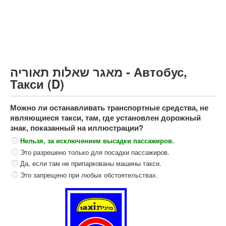
Грузовик более 12000кг (C)
Автобус, Такси (D)
קורס תאוריה
ספר תאוריה
מאגר שאלות תאוריה - Автобус,
צור קשר
Такси (D)
Можно ли останавливать транспортные средства, не
являющиеся такси, там, где установлен дорожный
знак, показанный на иллюстрации?
Нельзя, за исключением высадки пассажиров.
Это разрешено только для посадки пассажиров.
Да, если там не припаркованы машины такси.
Это запрещено при любых обстоятельствах.