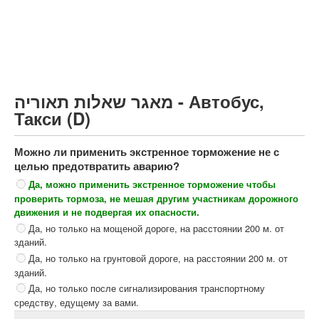
Грузовик более 12000кг (C)
Автобус, Такси (D)
קורס תאוריה
ספר תאוריה
מאגר שאלות תאוריה - Автобус,
צור קשר
Такси (D)
Можно ли применить экстренное торможение не с
целью предотвратить аварию?
Да, можно применить экстренное торможение чтобы
проверить тормоза, не мешая другим участникам дорожного
движения и не подвергая их опасности.
Да, но только на мощеной дороге, на расстоянии 200 м. от
зданий.
Да, но только на грунтовой дороге, на расстоянии 200 м. от
зданий.
Да, но только после сигнализирования транспортному
средству, едущему за вами.