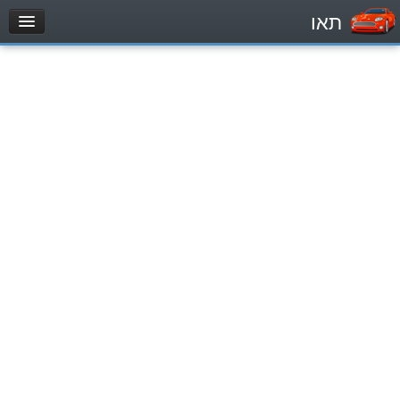
תאו
עמוד הבית
מבחן
Легковой автомобиль (B)
Мотоцикл (A)
Трактор (1)
Грузовик до 12000кг (C1)
Грузовик более 12000кг (C)
Автобус, Такси (D)
מאגר שאלות
Легковой автомобиль (B)
Мотоцикл (A)
Трактор (1)
Грузовик до 12000кг (C1)