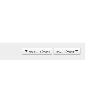
השאלה הבאה
השאלה הקודמת