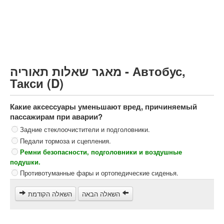
Грузовик более 12000кг (C)
Автобус, Такси (D)
קורס תאוריה
ספר תאוריה
מאגר שאלות תאוריה - Автобус,
צור קשר
Такси (D)
Какие аксессуары уменьшают вред, причиняемый
пассажирам при аварии?
Задние стеклоочистители и подголовники.
Педали тормоза и сцепления.
Ремни безопасности, подголовники и воздушные
подушки.
Противотуманные фары и ортопедические сиденья.
השאלה הבאה
השאלה הקודמת