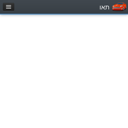
תאו
עמוד הבית
מבחן
Легковой автомобиль (B)
Мотоцикл (A)
Трактор (1)
Грузовик до 12000кг (C1)
Грузовик более 12000кг (C)
Автобус, Такси (D)
מאגר שאלות
Легковой автомобиль (B)
Мотоцикл (A)
Трактор (1)
Грузовик до 12000кг (C1)