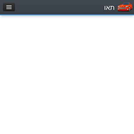
תאו
עמוד הבית
מבחן
Легковой автомобиль (B)
Мотоцикл (A)
Трактор (1)
Грузовик до 12000кг (C1)
Грузовик более 12000кг (C)
Автобус, Такси (D)
מאגר שאלות
Легковой автомобиль (B)
Мотоцикл (A)
Трактор (1)
Грузовик до 12000кг (C1)