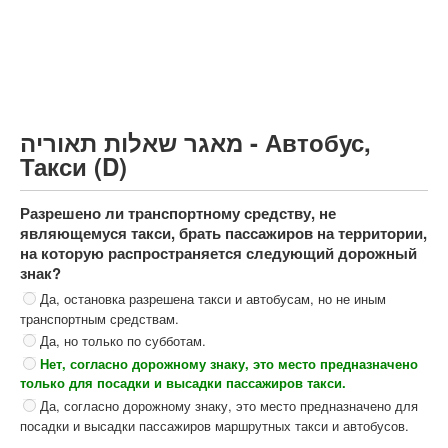
Грузовик более 12000кг (C)
Автобус, Такси (D)
קורס תאוריה
ספר תאוריה
מאגר שאלות תאוריה - Автобус,
צור קשר
Такси (D)
Разрешено ли транспортному средству, не
являющемуся такси, брать пассажиров на территории,
на которую распространяется следующий дорожный
знак?
Да, остановка разрешена такси и автобусам, но не иным
транспортным средствам.
Да, но только по субботам.
Нет, согласно дорожному знаку, это место предназначено
только для посадки и высадки пассажиров такси.
Да, согласно дорожному знаку, это место предназначено для
посадки и высадки пассажиров маршрутных такси и автобусов.