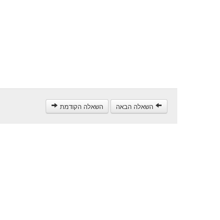
השאלה הבאה
השאלה הקודמת