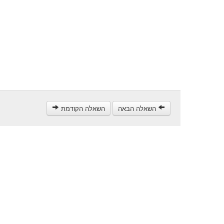
השאלה הבאה
השאלה הקודמת