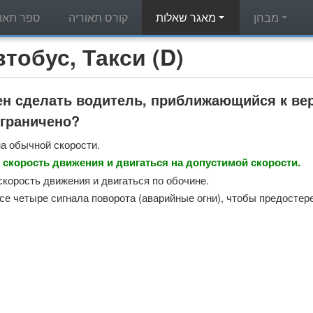
מבחן
מאגר שאלות
קורס תאוריה
ספר תאור
מאגר שאלות תאוריה - с, Такси (D
н сделать водитель, приближающийся к вер
ограничено?
на обычной скорости.
 скорость движения и двигаться на допустимой скорости.
скорость движения и двигаться по обочине.
се четыре сигнала поворота (аварийные огни), чтобы предостер