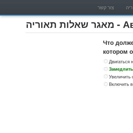
יה
צור קשר
Автобу)
Что долже
котором 
Двигаться 
Замедлить
Увеличить 
Включить в