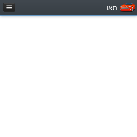
תאו
עמוד הבית
מבחן
Легковой автомобиль (B)
Мотоцикл (A)
Трактор (1)
Грузовик до 12000кг (C1)
Грузовик более 12000кг (C)
Автобус, Такси (D)
מאגר שאלות
Легковой автомобиль (B)
Мотоцикл (A)
Трактор (1)
Грузовик до 12000кг (C1)