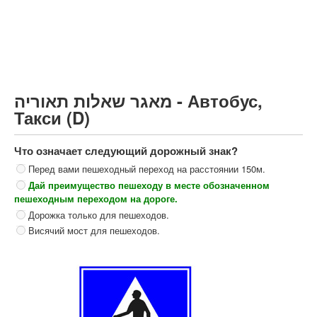
Грузовик более 12000кг (C)
Автобус, Такси (D)
קורס תאוריה
ספר תאוריה
מאגר שאלות תאוריה - Автобус,
צור קשר
Такси (D)
Что означает следующий дорожный знак?
Перед вами пешеходный переход на расстоянии 150м.
Дай преимущество пешеходу в месте обозначенном
пешеходным переходом на дороге.
Дорожка только для пешеходов.
Висячий мост для пешеходов.