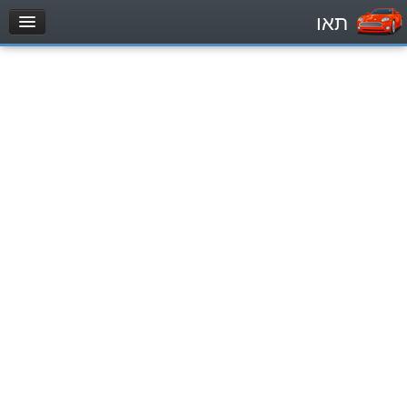
תאו
עמוד הבית
מבחן
Легковой автомобиль (B)
Мотоцикл (A)
Трактор (1)
Грузовик до 12000кг (C1)
Грузовик более 12000кг (C)
Автобус, Такси (D)
מאגר שאלות
Легковой автомобиль (B)
Мотоцикл (A)
Трактор (1)
Грузовик до 12000кг (C1)