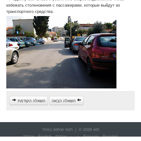
избежать столкновения с пассажирами, которые выйдут из
транспортного средства.
השאלה הבאה
השאלה הקודמת
תאו 2026 © |
תנאי שימוש באתר
Español
-
Français
-
عربيه
-
עברית
-
English
-
עברית