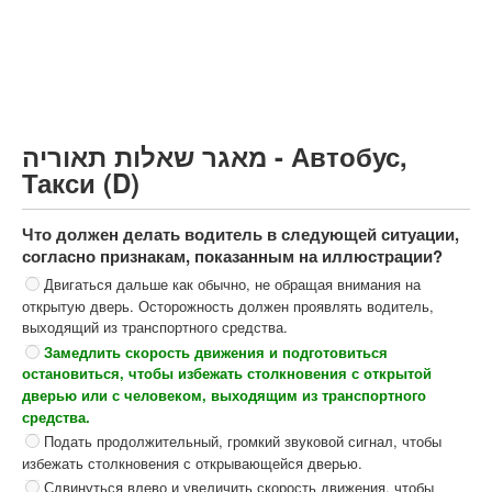
Грузовик более 12000кг (C)
Автобус, Такси (D)
קורס תאוריה
ספר תאוריה
מאגר שאלות תאוריה - Автобус,
צור קשר
Такси (D)
Что должен делать водитель в следующей ситуации,
согласно признакам, показанным на иллюстрации?
Двигаться дальше как обычно, не обращая внимания на
открытую дверь. Осторожность должен проявлять водитель,
выходящий из транспортного средства.
Замедлить скорость движения и подготовиться
остановиться, чтобы избежать столкновения с открытой
дверью или с человеком, выходящим из транспортного
средства.
Подать продолжительный, громкий звуковой сигнал, чтобы
избежать столкновения с открывающейся дверью.
Сдвинуться влево и увеличить скорость движения, чтобы