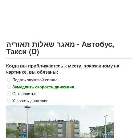
Грузовик более 12000кг (C)
Автобус, Такси (D)
קורס תאוריה
ספר תאוריה
מאגר שאלות תאוריה - Автобус,
צור קשר
Такси (D)
Когда вы приближаетесь к месту, показанному на
картинке, вы обязаны:
Подать звуковой сигнал.
Замедлить скорость движения.
Остановиться.
Ускорить движение.