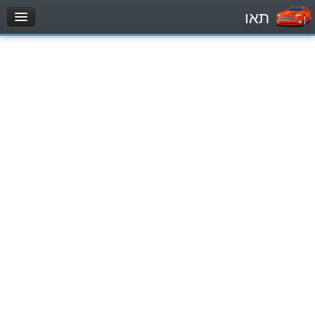
תאו
עמוד הבית
מבחן
Легковой автомобиль (B)
Мотоцикл (A)
Трактор (1)
Грузовик до 12000кг (C1)
Грузовик более 12000кг (C)
Автобус, Такси (D)
מאגר שאלות
Легковой автомобиль (B)
Мотоцикл (A)
Трактор (1)
Грузовик до 12000кг (C1)