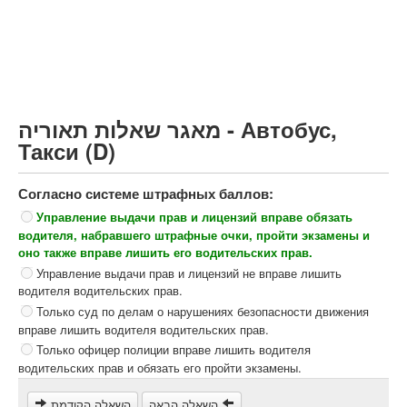
Грузовик более 12000кг (C)
Автобус, Такси (D)
קורס תאוריה
ספר תאוריה
מאגר שאלות תאוריה - Автобус,
צור קשר
Такси (D)
Согласно системе штрафных баллов:
Управление выдачи прав и лицензий вправе обязать
водителя, набравшего штрафные очки, пройти экзамены и
оно также вправе лишить его водительских прав.
Управление выдачи прав и лицензий не вправе лишить
водителя водительских прав.
Только суд по делам о нарушениях безопасности движения
вправе лишить водителя водительских прав.
Только офицер полиции вправе лишить водителя
водительских прав и обязать его пройти экзамены.
השאלה הבאה
השאלה הקודמת