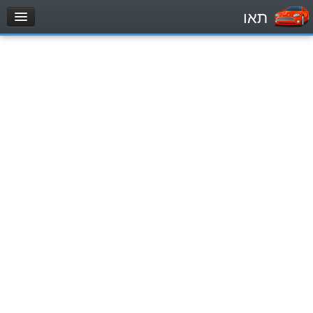
תאו
עמוד הבית
מבחן
Легковой автомобиль (B)
Мотоцикл (A)
Трактор (1)
Грузовик до 12000кг (C1)
Грузовик более 12000кг (C)
Автобус, Такси (D)
מאגר שאלות
Легковой автомобиль (B)
Мотоцикл (A)
Трактор (1)
Грузовик до 12000кг (C1)