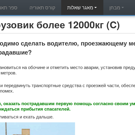
מבחן
מאגר שאלות
קורס תאוריה
ספר תאור
מאגר שאלות תאוריה - вик более 12000кг (C
одимо сделать водителю, проезжающему мес
традавшие?
ановиться на обочине и отметить место аварии, установив пре
 метров.
и передвинуть транспортные средства с проезжей части, обес
 помех.
, оказать пострадавшим первую помощь согласно своим у
ождаться прибытия спасателей.
ливаться и ехать дальше.