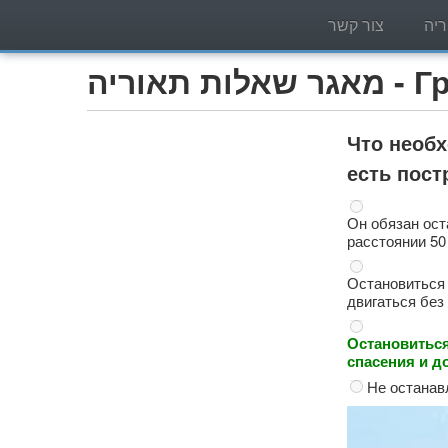
יה
צור קשר
Грузо)
Что необх
есть пос
Он обязан ост
расстоянии 50
Остановиться 
двигаться без
Остановиться
спасения и д
Не останав