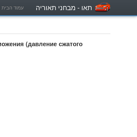
תאו
- מבחני תאוריה
עמוד הבית
можения (давление сжатого