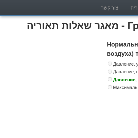
יה
צור קשר
Грузо)
Нормально
воздуха) 
Давление, 
Давление, 
Давление,
Максимальн