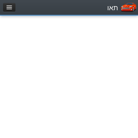
תאו
עמוד הבית
מבחן
Легковой автомобиль (B)
Мотоцикл (A)
Трактор (1)
Грузовик до 12000кг (C1)
Грузовик более 12000кг (C)
Автобус, Такси (D)
מאגר שאלות
Легковой автомобиль (B)
Мотоцикл (A)
Трактор (1)
Грузовик до 12000кг (C1)