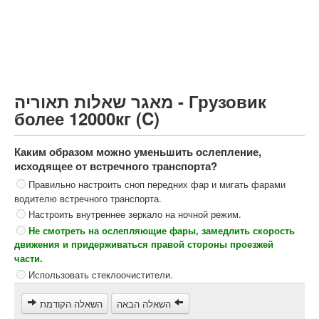
Грузовик более 12000кг (C)
Автобус, Такси (D)
קורס תאוריה
ספר תאוריה
מאגר שאלות תאוריה - Грузовик
צור קשר
более 12000кг (C)
Каким образом можно уменьшить ослепление,
исходящее от встречного транспорта?
Правильно настроить сноп передних фар и мигать фарами
водителю встречного транспорта.
Настроить внутреннее зеркало на ночной режим.
Не смотреть на ослепляющие фары, замедлить скорость
движения и придерживаться правой стороны проезжей
части.
Использовать стеклоочистители.
השאלה הבאה
השאלה הקודמת