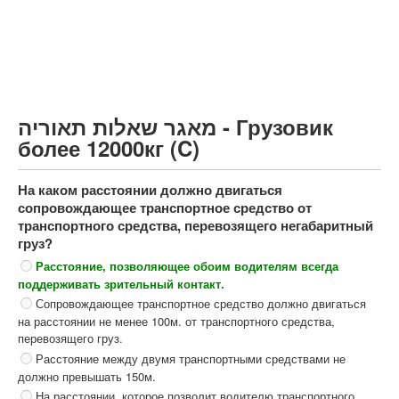
Грузовик более 12000кг (C)
Автобус, Такси (D)
קורס תאוריה
ספר תאוריה
מאגר שאלות תאוריה - Грузовик
צור קשר
более 12000кг (C)
На каком расстоянии должно двигаться
сопровождающее транспортное средство от
транспортного средства, перевозящего негабаритный
груз?
Расстояние, позволяющее обоим водителям всегда
поддерживать зрительный контакт.
Сопровождающее транспортное средство должно двигаться
на расстоянии не менее 100м. от транспортного средства,
перевозящего груз.
Расстояние между двумя транспортными средствами не
должно превышать 150м.
На расстоянии, которое позволит водителю транспортного