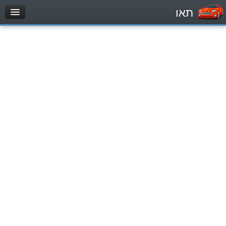
תאו
עמוד הבית
מבחן
Легковой автомобиль (B)
Мотоцикл (A)
Трактор (1)
Грузовик до 12000кг (C1)
Грузовик более 12000кг (C)
Автобус, Такси (D)
מאגר שאלות
Легковой автомобиль (B)
Мотоцикл (A)
Трактор (1)
Грузовик до 12000кг (C1)