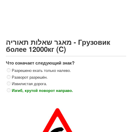
Грузовик более 12000кг (C)
Автобус, Такси (D)
קורס תאוריה
ספר תאוריה
מאגר שאלות תאוריה - Грузовик
צור קשר
более 12000кг (C)
Что означает следующий знак?
Разрешено ехать только налево.
Разворот разрешён.
Извилистая дорога.
Изгиб, крутой поворот направо.