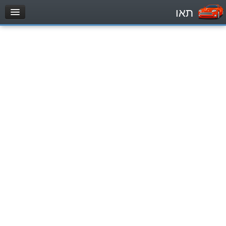
תאו
עמוד הבית
מבחן
Легковой автомобиль (B)
Мотоцикл (A)
Трактор (1)
Грузовик до 12000кг (C1)
Грузовик более 12000кг (C)
Автобус, Такси (D)
מאגר שאלות
Легковой автомобиль (B)
Мотоцикл (A)
Трактор (1)
Грузовик до 12000кг (C1)