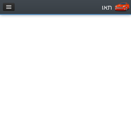
תאו
עמוד הבית
מבחן
Легковой автомобиль (B)
Мотоцикл (A)
Трактор (1)
Грузовик до 12000кг (C1)
Грузовик более 12000кг (C)
Автобус, Такси (D)
מאגר שאלות
Легковой автомобиль (B)
Мотоцикл (A)
Трактор (1)
Грузовик до 12000кг (C1)