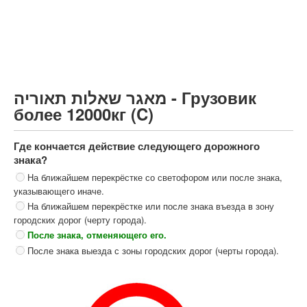
Грузовик более 12000кг (C)
Автобус, Такси (D)
קורס תאוריה
ספר תאוריה
מאגר שאלות תאוריה - Грузовик
צור קשר
более 12000кг (C)
Где кончается действие следующего дорожного
знака?
На ближайшем перекрёстке со светофором или после знака,
указывающего иначе.
На ближайшем перекрёстке или после знака въезда в зону
городских дорог (черту города).
После знака, отменяющего его.
После знака выезда с зоны городских дорог (черты города).