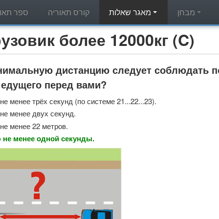
מבחן
מאגר שאלות
קורס תאוריה
ספר תאור
מאגר שאלות תאוריה - вик более 12000кг (C
нимальную дистанцию следует соблюдать по
 едущего перед вами?
е менее трёх секунд (по системе 21...22...23).
не менее двух секунд.
не менее 22 метров.
 не менее одной секунды.