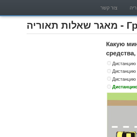
יה
צור קשר
Грузо)
Какую ми
средства,
Дистанцию н
Дистанцию 
Дистанцию 
Дистанцию