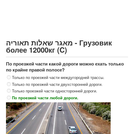
Грузовик более 12000кг (C)
Автобус, Такси (D)
קורס תאוריה
ספר תאוריה
מאגר שאלות תאוריה - Грузовик
צור קשר
более 12000кг (C)
По проезжей части какой дороги можно ехать только
по крайне правой полосе?
Только по проезжей части междугородней трассы.
Только по проезжей части двухсторонней дороги.
Только проезжей части односторонней дороги.
По проезжей части любой дороги.