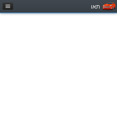
תאו
עמוד הבית
מבחן
Легковой автомобиль (B)
Мотоцикл (A)
Трактор (1)
Грузовик до 12000кг (C1)
Грузовик более 12000кг (C)
Автобус, Такси (D)
מאגר שאלות
Легковой автомобиль (B)
Мотоцикл (A)
Трактор (1)
Грузовик до 12000кг (C1)