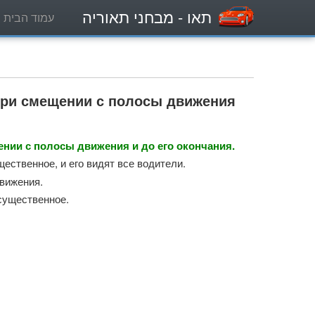
תאו
- מבחני תאוריה
עמוד הבית
при смещении с полосы движения
ении с полосы движения и до его окончания.
ественное, и его видят все водители.
движения.
существенное.