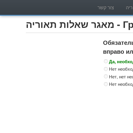
יה
צור קשר
Грузо)
Обязатель
вправо и
Да, необх
Нет необхо
Нет, нет н
Нет необхо