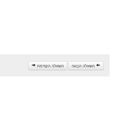
השאלה הבאה
השאלה הקודמת