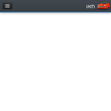
תאו
עמוד הבית
מבחן
Легковой автомобиль (B)
Мотоцикл (A)
Трактор (1)
Грузовик до 12000кг (C1)
Грузовик более 12000кг (C)
Автобус, Такси (D)
מאגר שאלות
Легковой автомобиль (B)
Мотоцикл (A)
Трактор (1)
Грузовик до 12000кг (C1)