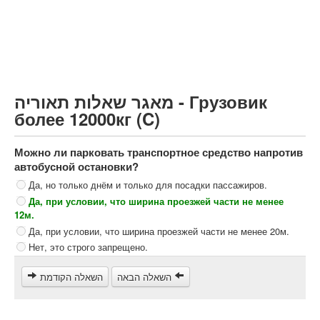
Грузовик более 12000кг (C)
Автобус, Такси (D)
קורס תאוריה
ספר תאוריה
מאגר שאלות תאוריה - Грузовик
צור קשר
более 12000кг (C)
Можно ли парковать транспортное средство напротив
автобусной остановки?
Да, но только днём и только для посадки пассажиров.
Да, при условии, что ширина проезжей части не менее
12м.
Да, при условии, что ширина проезжей части не менее 20м.
Нет, это строго запрещено.
השאלה הבאה
השאלה הקודמת