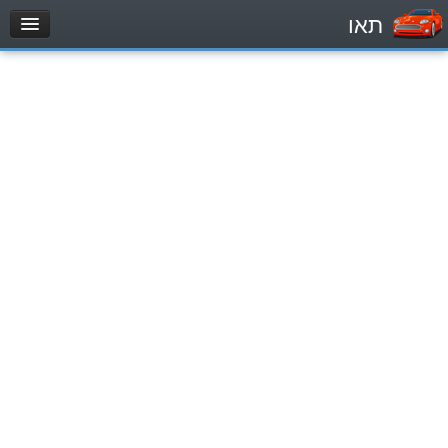
תאו
עמוד הבית
מבחן
Легковой автомобиль (B)
Мотоцикл (A)
Трактор (1)
Грузовик до 12000кг (C1)
Грузовик более 12000кг (C)
Автобус, Такси (D)
מאגר שאלות
Легковой автомобиль (B)
Мотоцикл (A)
Трактор (1)
Грузовик до 12000кг (C1)