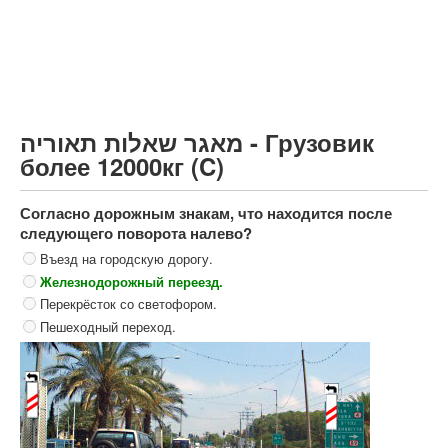
Грузовик более 12000кг (C)
Автобус, Такси (D)
קורס תאוריה
ספר תאוריה
מאגר שאלות תאוריה - Грузовик
צור קשר
более 12000кг (C)
Согласно дорожным знакам, что находится после
следующего поворота налево?
Въезд на городскую дорогу.
Железнодорожный переезд.
Перекрёсток со светофором.
Пешеходный переход.