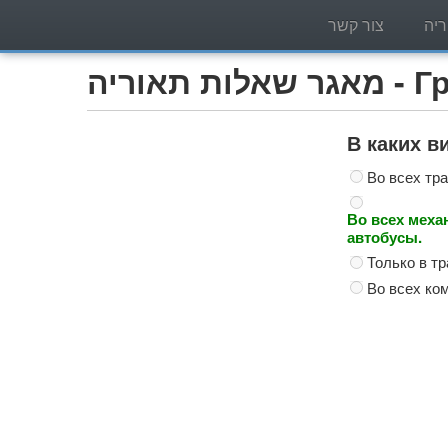
יה
צור קשר
Грузо)
В каких в
Во всех тр
Во всех меха
автобусы.
Только в т
Во всех ко