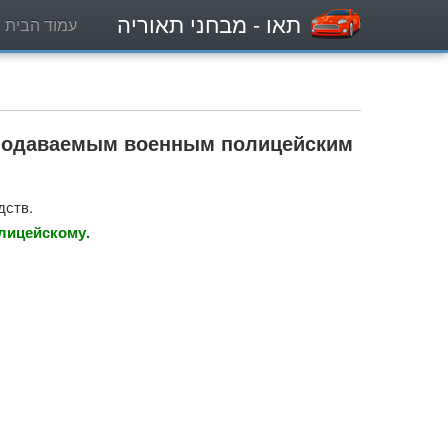
תאו
- מבחני תאוריה
עמוד הבית
 подаваемым военным полицейским
дств.
олицейскому.