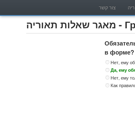
יה
צור קשר
Грузо)
Обязател
в форме?
Нет, ему о
Да, ему об
Нет, ему т
Как правило