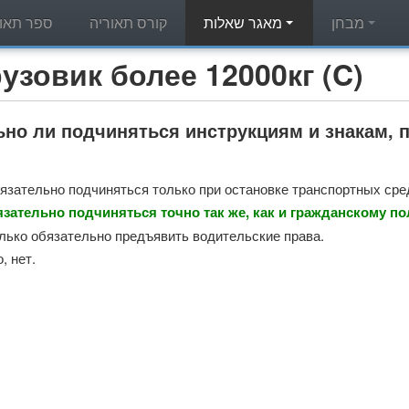
מבחן
מאגר שאלות
קורס תאוריה
ספר תאור
מאגר שאלות תאוריה - вик более 12000кг (C
ьно ли подчиняться инструкциям и знакам,
бязательно подчиняться только при остановке транспортных сре
язательно подчиняться точно так же, как и гражданскому п
олько обязательно предъявить водительские права.
, нет.