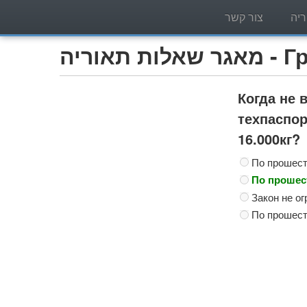
יה
צור קשר
Грузо)
Когда не 
техпаспор
16.000кг?
По прошеств
По прошест
Закон не о
По прошеств