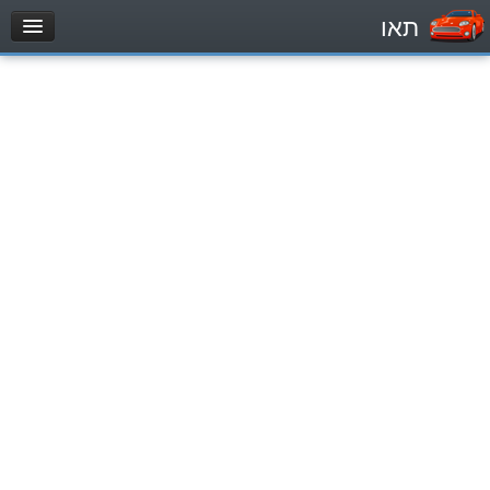
תאו
עמוד הבית
מבחן
Легковой автомобиль (B)
Мотоцикл (A)
Трактор (1)
Грузовик до 12000кг (C1)
Грузовик более 12000кг (C)
Автобус, Такси (D)
מאגר שאלות
Легковой автомобиль (B)
Мотоцикл (A)
Трактор (1)
Грузовик до 12000кг (C1)