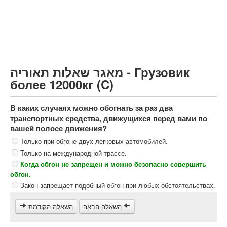
Грузовик более 12000кг (C)
Автобус, Такси (D)
קורס תאוריה
ספר תאוריה
מאגר שאלות תאוריה - Грузовик
צור קשר
более 12000кг (C)
В каких случаях можно обогнать за раз два
транспортных средства, движущихся перед вами по
вашей полосе движения?
Только при обгоне двух легковых автомобилей.
Только на международной трассе.
Когда обгон не запрещен и можно безопасно совершить
обгон.
Закон запрещает подобный обгон при любых обстоятельствах.
השאלה הבאה
השאלה הקודמת