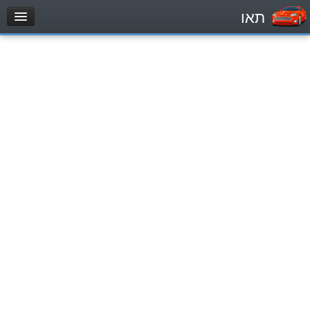
תאו
עמוד הבית
מבחן
Легковой автомобиль (B)
Мотоцикл (A)
Трактор (1)
Грузовик до 12000кг (C1)
Грузовик более 12000кг (C)
Автобус, Такси (D)
מאגר שאלות
Легковой автомобиль (B)
Мотоцикл (A)
Трактор (1)
Грузовик до 12000кг (C1)