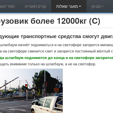
מבחן
מאגר שאלות
קורס תאוריה
ספר תאור
מאגר שאלות תאוריה - вик более 12000кг (C
едующие транспортные средства смогут дви
 шлагбаум начнёт подниматься и на светофоре загорится мигаю
да на светофоре сменится свет и загорится постоянный жёлтый с
да шлагбаум поднимется до конца и на светофоре загорится
щать внимание только на шлагбаум, а не на светофор.