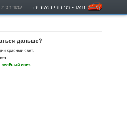
תאו
- מבחני תאוריה
עמוד הבית
гаться дальше?
щий красный свет.
вет.
 зелёный свет.