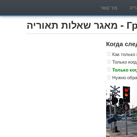
יה
צור קשר
Грузо)
Когда сл
Как только
Только ког
Только ког
Нужно обра