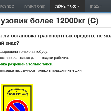
מבחן
מאגר שאלות
קורס תאוריה
ספר תאור
מאגר שאלות תאוריה - вик более 12000кг (C
 ли остановка транспортных средств, не я
й знак?
разрешена только автобусу.
остановка только для высадки рабочих.
овка разрешена только такси.
посадка пассажиров только в праздничные дни.