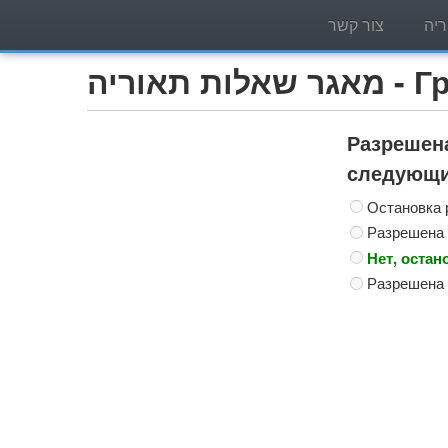
יה
צור קשר
Грузо)
Разрешена
следующи
Остановка 
Разрешена 
Нет, остан
Разрешена 